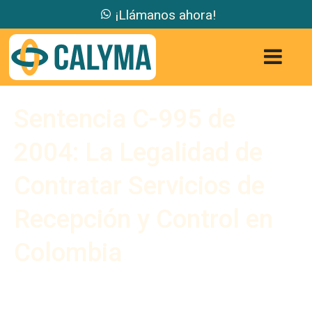
¡Llámanos ahora!
Sentencia C-995 de
2004: La Legalidad de
Contratar Servicios de
Recepción y Control en
Colombia