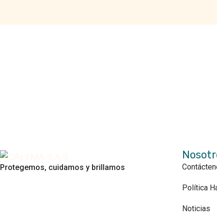
Dirección
Calle 64 # 9A - 14 Oficina 102
comer
Nosotr
Contácte
Protegemos, cuidamos y brillamos
Política 
Noticias