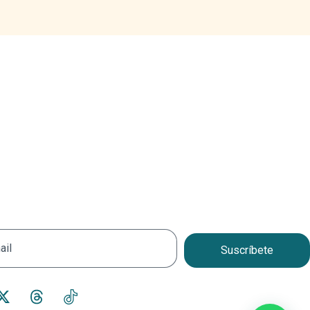
Horario
Lunes a Viernes
de 8 a.m. a 5 p.m.
Sábados de 8 a.m. a 1 p.m.
Suscríbete