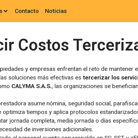
s
Contacto
Noticias
r Costos Terceriz
opiedades y empresas enfrentan el reto de mantener 
las soluciones más efectivas es
tercerizar los servi
 como
CALYMA S.A.S.
, las organizaciones se benefician
prestadora asume nómina, seguridad social, parafiscal
e optimiza tiempos y aplica protocolos estandarizado
ratar jornada completa, media jornada o días específi
necesidad de inversiones adicionales.
 todo el personal cuenta con respaldo en SG-SST y afil