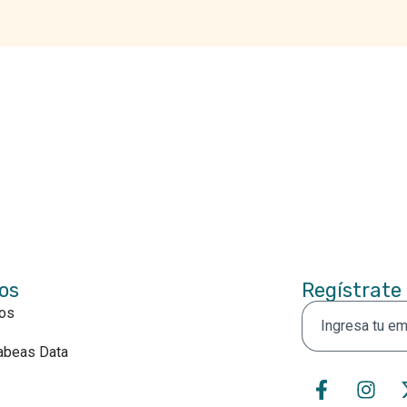
Teléfono
Contacto
322 916 7452
cial@calymasas.com
601 938 2094
os
Regístrate
nos
Habeas Data